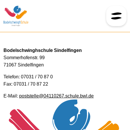
Skip to content
Bodelschwinghschule Sindelfingen
Sommerhofenstr. 99
71067 Sindelfingen
Telefon: 07031 / 70 87 0
Fax: 07031 / 70 87 22
E-Mail:
poststelle@04110267.schule.bwl.de